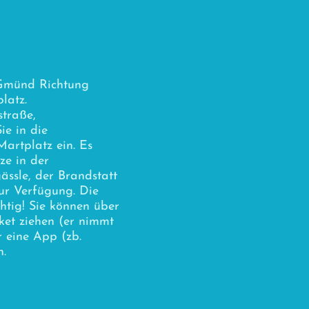
 Gmünd Richtung
latz.
straße,
ie in die
artplatz ein. Es
ze in der
ässle, der Brandstatt
ur Verfügung. Die
chtig! Sie können über
ket ziehen (er nimmt
r eine App (zb.
n.