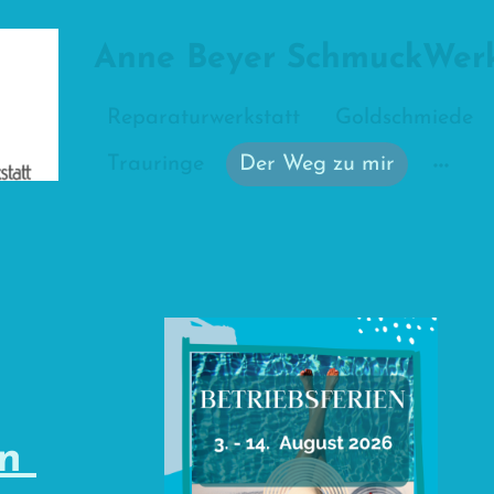
Anne Beyer SchmuckWerk
Reparaturwerkstatt
Goldschmiede
Trauringe
Der Weg zu mir
en