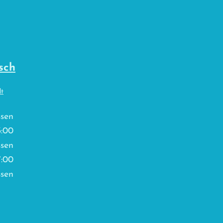
sch
dt
ssen
3:00
ssen
7:00
ssen