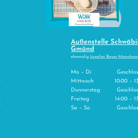
Außenstelle Schwäbi
Gmünd
ehemalig
Juwelier Beyer Mannhar
n
Mo
–
Di
Geschlo
0
Mittwoch
10:00
–
1
n
Donnerstag
Geschlo
0
Freitag
14:00
–
1
0
Sa
–
So
Geschlo
0
n