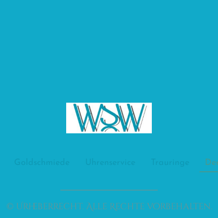
Goldschmiede
Uhrenservice
Trauringe
De
_________________________
© Urheberrecht. Alle Rechte vorbehalten.