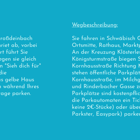
Wegbeschreibung:
Großdeinbach
Sie fahren in Schwäbisch
iet ab, vorbei
Ortsmitte, Rathaus, Marktp
t führt Sie
An der Kreuzung Klösterle
egen sie gleich
Königsturmstraße biegen S
n "Sieh dich für"
Kornhausstraße Richtung M
die
stehen öffentliche Parkplät
das gelbe Haus
Kornhausstraße, im Milchg
n während Ihres
und Rinderbacher Gasse z
rage parken.
Parkplätze sind kostenpfli
die Parkautomaten ein Tic
keine 2€-Stücke) oder übe
Parkster, Easypark) parke